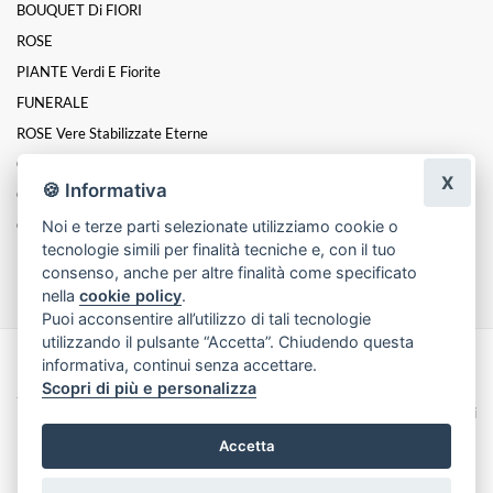
BOUQUET Di FIORI
ROSE
PIANTE Verdi E Fiorite
FUNERALE
ROSE Vere Stabilizzate Eterne
CUORI FLOREALI
X
🍪 Informativa
Composizioni
COMPOSIZIONI ARTIFICIALI
Noi e terze parti selezionate utilizziamo cookie o
tecnologie simili per finalità tecniche e, con il tuo
FIORI IN SCATOLA
consenso, anche per altre finalità come specificato
nella
cookie policy
.
Puoi acconsentire all’utilizzo di tali tecnologie
utilizzando il pulsante “Accetta”. Chiudendo questa
informativa, continui senza accettare.
Made with
by
Infoser.it
-
Realizzazione Siti ecommerce per Fioristi
- ©
Scopri di più e personalizza
2026
Privacy Policy
Cookie Policy
Termini e Condizioni
Accetta