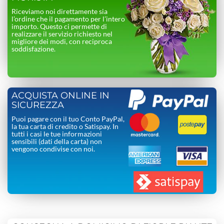
Riceviamo noi direttamente sia
l’ordine che il pagamento per l’intero
importo. Questo ci permette di
realizzare il servizio richiesto nel
migliore dei modi, con reciproca
soddisfazione.
ACQUISTA ONLINE IN
SICUREZZA
Puoi pagare con il tuo Conto PayPal,
la tua carta di credito o Satispay. In
tutti i casi le tue informazioni
sensibili (dati della carta) non
vengono condivise con noi.