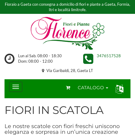
Fioraio a Gaeta con consegna a domicilio di fiori e piante a Gaeta, Formia,
Itri e località limitrofe.
Lun al Sab. 08:00 - 18:30
3476517528
Dom: 08:00 - 12:00
Via Garibaldi, 28, Gaeta LT
CATALOGO
FIORI IN SCATOLA
Le nostre scatole con fiori freschi uniscono
eleganza e sorpresa in un’unica creazione