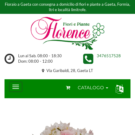
Fioraio a Gaeta con consegna a domicilio di fiori e piante a Gaeta, Formia,
Itri e località limitrofe.
Lun al Sab. 08:00 - 18:30
3476517528
Dom: 08:00 - 12:00
Via Garibaldi, 28, Gaeta LT
CATALOGO