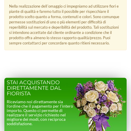
Nella realizzazione dell´omaggio ci impegniamo ad utilizzare fiori e
piante di qualità e faremo tutto il possibile per rispecchiare il
prodotto scelto quanto a forma, contenuti e colori. Sono comunque
permesse sostituzioni di uno o più elementi per difficoltà di
reperibilità sul mercato e deperibilità del prodotto. Tali sostituzioni
si intendono accettate dal cliente ordinante a condizione che il
prodotto offra almeno lo stesso rapporto qualità/prezzo. Puoi
sempre contattarci per concordare quanto ritieni necessario.
STAI ACQUISTANDO
DIRETTAMENTE DAL
FIORISTA
Riceviamo noi direttamente sia
l’ordine che il pagamento per l’intero
importo. Questo ci permette di
realizzare il servizio richiesto nel
migliore dei modi, con reciproca
soddisfazione.