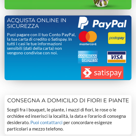
ACQUISTA ONLINE IN
SICUREZZA
Puoi pagare con il tuo Conto PayPal,
la tua carta di credito o Satispay. In
tutti i casi le tue informazioni
sensibili (dati della carta) non
vengono condivise con noi.
CONSEGNA A DOMICILIO DI FIORI E PIANTE
Scegli fra i bouquet, le piante, i mazzi di fiori, le rose o le
orchidee ed inserisci la località, la data e l’orario di consegna
desiderato.
Puoi contattarci
per concordare esigenze
particolari a mezzo telefono.