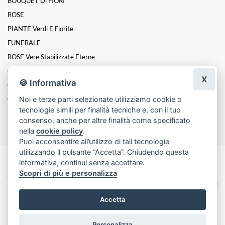
BOUQUET Di FIORI
ROSE
PIANTE Verdi E Fiorite
FUNERALE
ROSE Vere Stabilizzate Eterne
CUORI FLOREALI
X
🍪 Informativa
Composizioni
Noi e terze parti selezionate utilizziamo cookie o
COMPOSIZIONI ARTIFICIALI
tecnologie simili per finalità tecniche e, con il tuo
FIORI IN SCATOLA
consenso, anche per altre finalità come specificato
nella
cookie policy
.
Puoi acconsentire all’utilizzo di tali tecnologie
utilizzando il pulsante “Accetta”. Chiudendo questa
informativa, continui senza accettare.
Made with
by
Infoser.it
-
Realizzazione Siti ecommerce per Fioristi
- ©
Scopri di più e personalizza
2026
Privacy Policy
Cookie Policy
Termini e Condizioni
Accetta
Personalizza