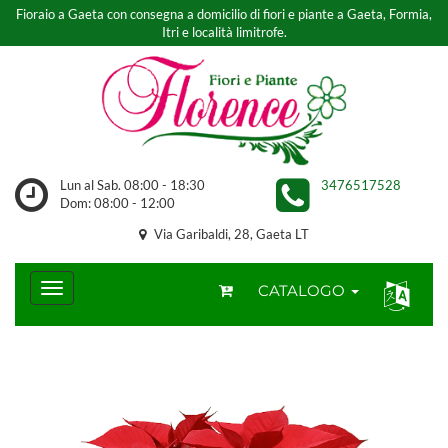
Fioraio a Gaeta con consegna a domicilio di fiori e piante a Gaeta, Formia,
Itri e località limitrofe.
Lun al Sab. 08:00 - 18:30
3476517528
Dom: 08:00 - 12:00
Via Garibaldi, 28, Gaeta LT
CATALOGO