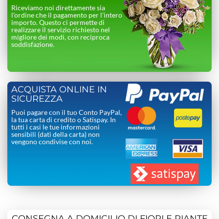
Riceviamo noi direttamente sia
l’ordine che il pagamento per l’intero
importo. Questo ci permette di
realizzare il servizio richiesto nel
migliore dei modi, con reciproca
soddisfazione.
ACQUISTA ONLINE IN
SICUREZZA
Puoi pagare con il tuo Conto PayPal,
la tua carta di credito o Satispay. In
tutti i casi le tue informazioni
sensibili (dati della carta) non
vengono condivise con noi.
CONSEGNA A DOMICILIO DI FIORI E PIANTE