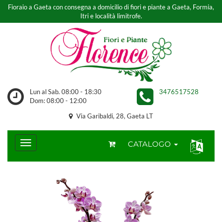
Fioraio a Gaeta con consegna a domicilio di fiori e piante a Gaeta, Formia,
Itri e località limitrofe.
Lun al Sab. 08:00 - 18:30
3476517528
Dom: 08:00 - 12:00
Via Garibaldi, 28, Gaeta LT
CATALOGO