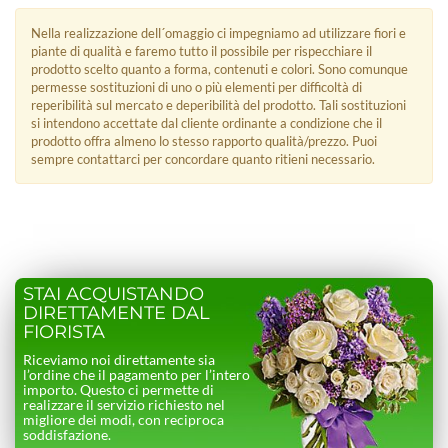
Nella realizzazione dell´omaggio ci impegniamo ad utilizzare fiori e
piante di qualità e faremo tutto il possibile per rispecchiare il
prodotto scelto quanto a forma, contenuti e colori. Sono comunque
permesse sostituzioni di uno o più elementi per difficoltà di
reperibilità sul mercato e deperibilità del prodotto. Tali sostituzioni
si intendono accettate dal cliente ordinante a condizione che il
prodotto offra almeno lo stesso rapporto qualità/prezzo. Puoi
sempre contattarci per concordare quanto ritieni necessario.
STAI ACQUISTANDO
DIRETTAMENTE DAL
FIORISTA
Riceviamo noi direttamente sia
l’ordine che il pagamento per l’intero
importo. Questo ci permette di
realizzare il servizio richiesto nel
migliore dei modi, con reciproca
soddisfazione.