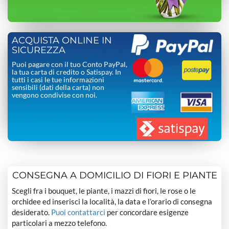
ACQUISTA ONLINE IN
SICUREZZA
Puoi pagare con il tuo Conto PayPal,
la tua carta di credito o Satispay. In
tutti i casi le tue informazioni
sensibili (dati della carta) non
vengono condivise con noi.
CONSEGNA A DOMICILIO DI FIORI E PIANTE
Scegli fra i bouquet, le piante, i mazzi di fiori, le rose o le
orchidee ed inserisci la località, la data e l’orario di consegna
desiderato.
Puoi contattarci
per concordare esigenze
particolari a mezzo telefono.