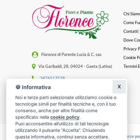
Chi Siam
Come Fu
Contatti
Dove Co
Privacy P
Florence di Parente Lucia & C. sas
Cookie Po
Via Garibaldi, 28, 04024 - Gaeta (Latina)
Termini E
3476517528
X
🍪 Informativa
[email protected]
Noi e terze parti selezionate utilizziamo cookie o
P. IVA 01324900594
tecnologie simili per finalità tecniche e, con il tuo
consenso, anche per altre finalità come
specificato nella
cookie policy
.
Puoi acconsentire all’utilizzo di tali tecnologie
utilizzando il pulsante “Accetta”. Chiudendo
Made with
by
Infoser.it
-
Realizzazione Siti ecommerce per
questa informativa, continui senza accettare.