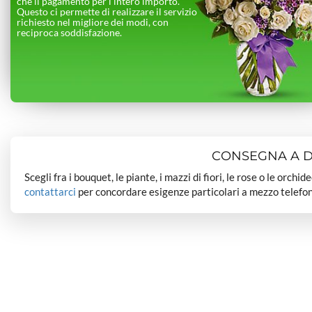
che il pagamento per l’intero importo.
Questo ci permette di realizzare il servizio
richiesto nel migliore dei modi, con
reciproca soddisfazione.
CONSEGNA A DO
Scegli fra i bouquet, le piante, i mazzi di fiori, le rose o le orchi
contattarci
per concordare esigenze particolari a mezzo telefon