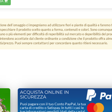
RA
zione dell´omaggio ci impegniamo ad utilizzare fiori e piante di qualità e faremo t
rispecchiare il prodotto scelto quanto a forma, contenuti e colori. Sono comunq
 uno o più elementi per difficoltà di reperibilità sul mercato e deperibilità del pro
i intendono accettate dal cliente ordinante a condizione che il prodotto offra alm
tà/prezzo. Puoi sempre contattarci per concordare quanto ritieni necessario.
ACQUISTA ONLINE IN
SICUREZZA
Puoi pagare con il tuo Conto PayPal, la tua
carta di credito o Satispay. In tutti i casi le
tue informazioni sensibili (dati della carta)