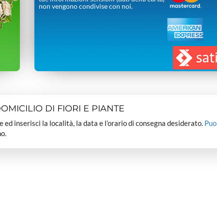
non vengono condivise con noi.
MICILIO DI FIORI E PIANTE
dee ed inserisci la località, la data e l’orario di consegna desiderato.
Puo
o.