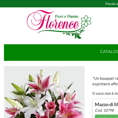
Fioraio a
CATAL
"Un bouquet ra
esprimere affe
Il vaso non è i
Mazzo di li
Cod. 10798