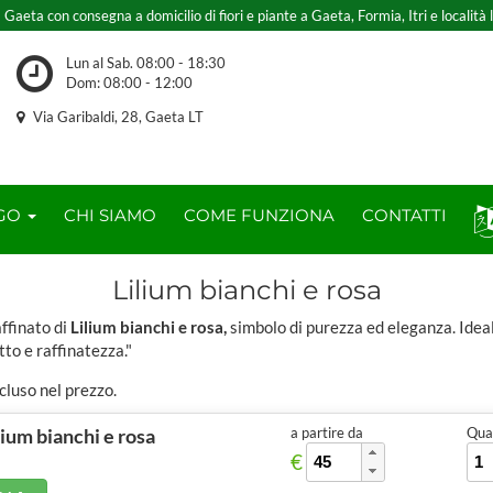
 Gaeta con consegna a domicilio di fiori e piante a Gaeta, Formia, Itri e località l
Lun al Sab. 08:00 - 18:30
Dom: 08:00 - 12:00
Via Garibaldi, 28, Gaeta LT
OGO
CHI SIAMO
COME FUNZIONA
CONTATTI
Lilium bianchi e rosa
ffinato di
Lilium bianchi e rosa,
simbolo di purezza ed eleganza. Idea
tto e raffinatezza."
ncluso nel prezzo.
lium bianchi e rosa
a partire da
Quan
€