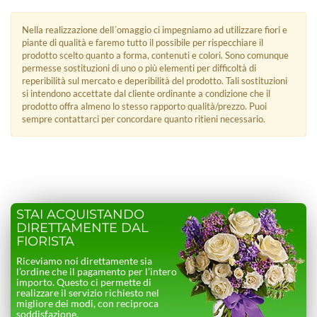
Nella realizzazione dell´omaggio ci impegniamo ad utilizzare fiori e
piante di qualità e faremo tutto il possibile per rispecchiare il
prodotto scelto quanto a forma, contenuti e colori. Sono comunque
permesse sostituzioni di uno o più elementi per difficoltà di
reperibilità sul mercato e deperibilità del prodotto. Tali sostituzioni
si intendono accettate dal cliente ordinante a condizione che il
prodotto offra almeno lo stesso rapporto qualità/prezzo. Puoi
sempre contattarci per concordare quanto ritieni necessario.
STAI ACQUISTANDO
DIRETTAMENTE DAL
FIORISTA
Riceviamo noi direttamente sia
l’ordine che il pagamento per l’intero
importo. Questo ci permette di
realizzare il servizio richiesto nel
migliore dei modi, con reciproca
soddisfazione.