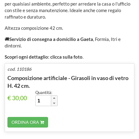
per qualsiasi ambiente, perfetto per arredare la casa o l'ufficio
con stile e senza manutenzione. Ideale anche come regalo
raffinato e duraturo.
Altezza composizione 42 cm.
🚚
Servizio di consegna a domicilio
a Gaeta
, Formia, Itri e
dintorni.
Scopri ogni dettaglio: clicca sulla foto
.
cod. 110186
Composizione artificiale - Girasoli in vaso di vetro
H. 42 cm.
Quantità:
€ 30,00
ORDINA ORA