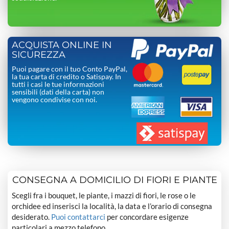
ACQUISTA ONLINE IN
SICUREZZA
Puoi pagare con il tuo Conto PayPal,
la tua carta di credito o Satispay. In
tutti i casi le tue informazioni
sensibili (dati della carta) non
vengono condivise con noi.
CONSEGNA A DOMICILIO DI FIORI E PIANTE
Scegli fra i bouquet, le piante, i mazzi di fiori, le rose o le
orchidee ed inserisci la località, la data e l’orario di consegna
desiderato.
Puoi contattarci
per concordare esigenze
particolari a mezzo telefono.