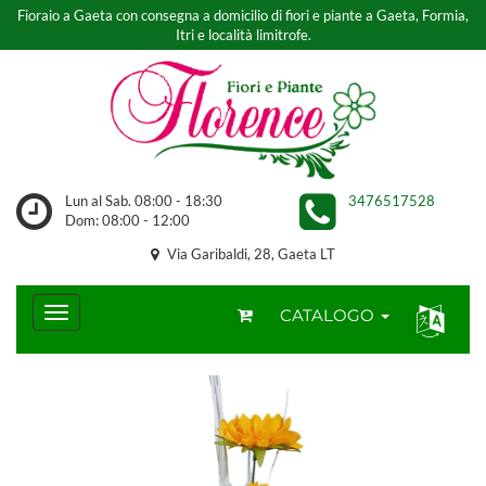
Fioraio a Gaeta con consegna a domicilio di fiori e piante a Gaeta, Formia,
Itri e località limitrofe.
Lun al Sab. 08:00 - 18:30
3476517528
Dom: 08:00 - 12:00
Via Garibaldi, 28, Gaeta LT
CATALOGO