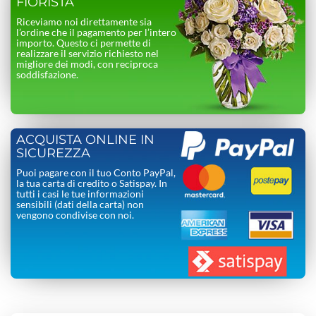
FIORISTA
Riceviamo noi direttamente sia
l’ordine che il pagamento per l’intero
importo. Questo ci permette di
realizzare il servizio richiesto nel
migliore dei modi, con reciproca
soddisfazione.
ACQUISTA ONLINE IN
SICUREZZA
Puoi pagare con il tuo Conto PayPal,
la tua carta di credito o Satispay. In
tutti i casi le tue informazioni
sensibili (dati della carta) non
vengono condivise con noi.