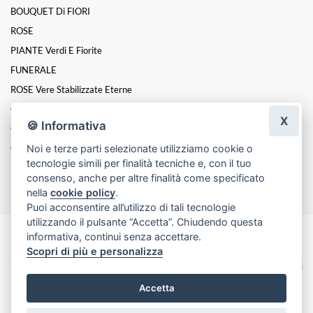
BOUQUET Di FIORI
ROSE
PIANTE Verdi E Fiorite
FUNERALE
ROSE Vere Stabilizzate Eterne
CUORI FLOREALI
X
🍪 Informativa
Composizioni
Noi e terze parti selezionate utilizziamo cookie o
COMPOSIZIONI ARTIFICIALI
tecnologie simili per finalità tecniche e, con il tuo
FIORI IN SCATOLA
consenso, anche per altre finalità come specificato
nella
cookie policy
.
Puoi acconsentire all’utilizzo di tali tecnologie
utilizzando il pulsante “Accetta”. Chiudendo questa
informativa, continui senza accettare.
Made with
by
Infoser.it
-
Realizzazione Siti ecommerce per Fioristi
- ©
Scopri di più e personalizza
2026
Privacy Policy
Cookie Policy
Termini e Condizioni
Accetta