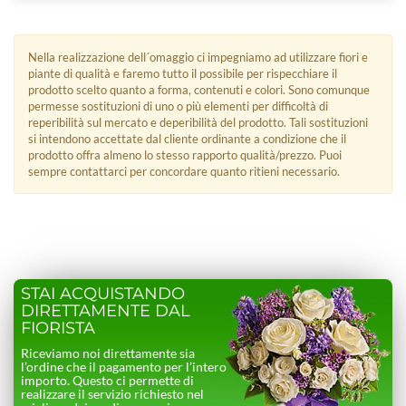
Nella realizzazione dell´omaggio ci impegniamo ad utilizzare fiori e
piante di qualità e faremo tutto il possibile per rispecchiare il
prodotto scelto quanto a forma, contenuti e colori. Sono comunque
permesse sostituzioni di uno o più elementi per difficoltà di
reperibilità sul mercato e deperibilità del prodotto. Tali sostituzioni
si intendono accettate dal cliente ordinante a condizione che il
prodotto offra almeno lo stesso rapporto qualità/prezzo. Puoi
sempre contattarci per concordare quanto ritieni necessario.
STAI ACQUISTANDO
DIRETTAMENTE DAL
FIORISTA
Riceviamo noi direttamente sia
l’ordine che il pagamento per l’intero
importo. Questo ci permette di
realizzare il servizio richiesto nel