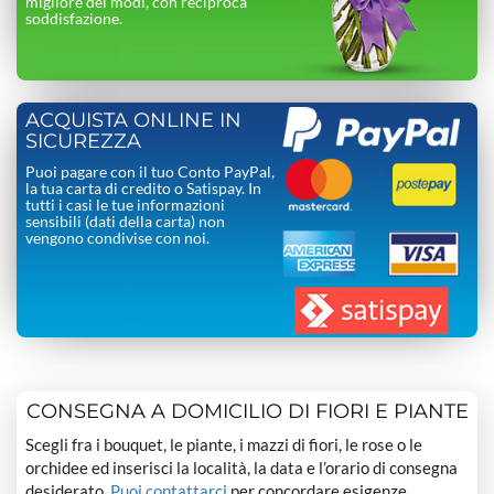
migliore dei modi, con reciproca
soddisfazione.
ACQUISTA ONLINE IN
SICUREZZA
Puoi pagare con il tuo Conto PayPal,
la tua carta di credito o Satispay. In
tutti i casi le tue informazioni
sensibili (dati della carta) non
vengono condivise con noi.
CONSEGNA A DOMICILIO DI FIORI E PIANTE
Scegli fra i bouquet, le piante, i mazzi di fiori, le rose o le
orchidee ed inserisci la località, la data e l’orario di consegna
desiderato.
Puoi contattarci
per concordare esigenze