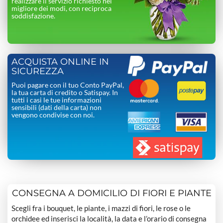
realizzare il servizio richiesto nel
migliore dei modi, con reciproca
soddisfazione.
ACQUISTA ONLINE IN
SICUREZZA
Puoi pagare con il tuo Conto PayPal,
la tua carta di credito o Satispay. In
tutti i casi le tue informazioni
sensibili (dati della carta) non
vengono condivise con noi.
CONSEGNA A DOMICILIO DI FIORI E PIANTE
Scegli fra i bouquet, le piante, i mazzi di fiori, le rose o le
orchidee ed inserisci la località, la data e l’orario di consegna