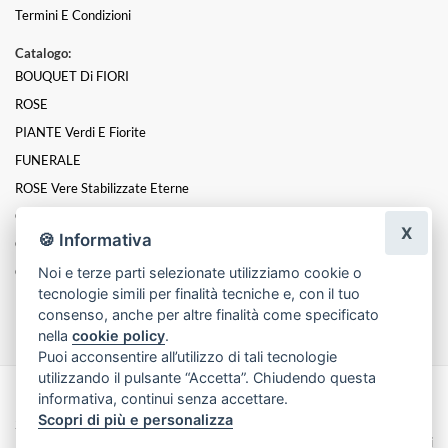
Termini E Condizioni
Catalogo:
BOUQUET Di FIORI
ROSE
PIANTE Verdi E Fiorite
FUNERALE
ROSE Vere Stabilizzate Eterne
CUORI FLOREALI
X
🍪 Informativa
Composizioni
Noi e terze parti selezionate utilizziamo cookie o
COMPOSIZIONI ARTIFICIALI
tecnologie simili per finalità tecniche e, con il tuo
FIORI IN SCATOLA
consenso, anche per altre finalità come specificato
nella
cookie policy
.
Puoi acconsentire all’utilizzo di tali tecnologie
utilizzando il pulsante “Accetta”. Chiudendo questa
informativa, continui senza accettare.
Made with
by
Infoser.it
-
Realizzazione Siti ecommerce per Fioristi
- ©
Scopri di più e personalizza
2026
Privacy Policy
Cookie Policy
Termini e Condizioni