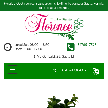
Fioraio a Gaeta con consegna a domicilio di fiori e piante a Gaeta, Formia,
Itri e località limitrofe.
Lun al Sab. 08:00 - 18:30
3476517528
Dom: 08:00 - 12:00
Via Garibaldi, 28, Gaeta LT
CATALOGO