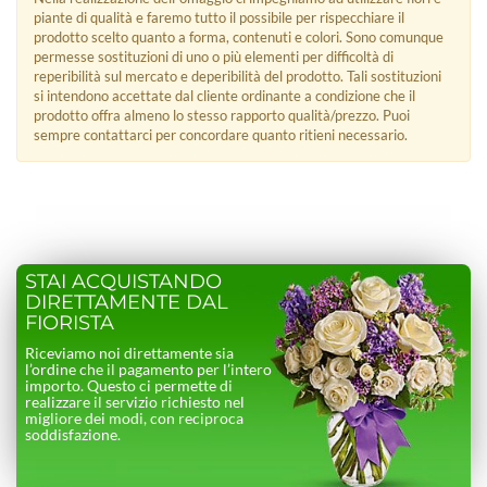
piante di qualità e faremo tutto il possibile per rispecchiare il
prodotto scelto quanto a forma, contenuti e colori. Sono comunque
permesse sostituzioni di uno o più elementi per difficoltà di
reperibilità sul mercato e deperibilità del prodotto. Tali sostituzioni
si intendono accettate dal cliente ordinante a condizione che il
prodotto offra almeno lo stesso rapporto qualità/prezzo. Puoi
sempre contattarci per concordare quanto ritieni necessario.
STAI ACQUISTANDO
DIRETTAMENTE DAL
FIORISTA
Riceviamo noi direttamente sia
l’ordine che il pagamento per l’intero
importo. Questo ci permette di
realizzare il servizio richiesto nel
migliore dei modi, con reciproca
soddisfazione.