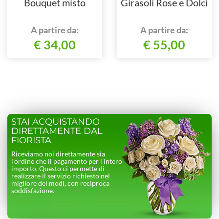
Bouquet misto
Girasoli Rose e Dolci
A partire da:
A partire da:
€ 34,00
€ 55,00
STAI ACQUISTANDO
DIRETTAMENTE DAL
FIORISTA
Riceviamo noi direttamente sia
l’ordine che il pagamento per l’intero
importo. Questo ci permette di
realizzare il servizio richiesto nel
migliore dei modi, con reciproca
soddisfazione.