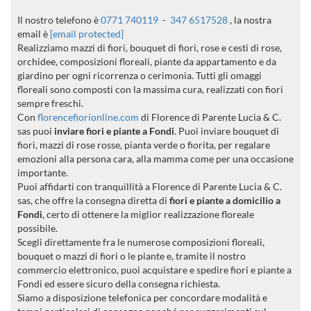
Il nostro telefono è
0771 740119
-
347 6517528
, la nostra
email è
[email protected]
Realizziamo mazzi di fiori, bouquet di fiori, rose e cesti di rose,
orchidee, composizioni floreali, piante da appartamento e da
giardino per ogni ricorrenza o cerimonia. Tutti gli omaggi
floreali sono composti con la massima cura, realizzati con fiori
sempre freschi.
Con
florencefiorionline.com
di Florence di Parente Lucia & C.
sas puoi
inviare fiori e piante a Fondi
. Puoi inviare bouquet di
fiori, mazzi di rose rosse, pianta verde o fiorita, per regalare
emozioni alla persona cara, alla mamma come per una occasione
importante.
Puoi affidarti con tranquillità a Florence di Parente Lucia & C.
sas, che offre la consegna diretta di
fiori e piante a domicilio a
Fondi
, certo di ottenere la miglior realizzazione floreale
possibile.
Scegli direttamente fra le numerose composizioni floreali,
bouquet o mazzi di fiori o le piante e, tramite il nostro
commercio elettronico, puoi acquistare e spedire fiori e piante a
Fondi ed essere sicuro della consegna richiesta.
Siamo a disposizione telefonica per concordare modalità e