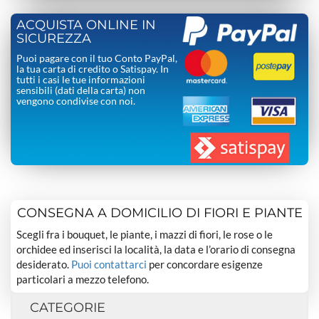
ACQUISTA ONLINE IN
SICUREZZA
Puoi pagare con il tuo Conto PayPal,
la tua carta di credito o Satispay. In
tutti i casi le tue informazioni
sensibili (dati della carta) non
vengono condivise con noi.
CONSEGNA A DOMICILIO DI FIORI E PIANTE
Scegli fra i bouquet, le piante, i mazzi di fiori, le rose o le
orchidee ed inserisci la località, la data e l’orario di consegna
desiderato.
Puoi contattarci
per concordare esigenze
particolari a mezzo telefono.
CATEGORIE